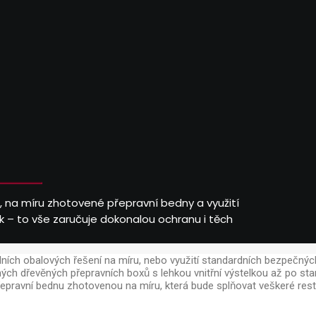
, na míru zhotovené přepravní bedny a využití
k – to vše zaručuje dokonalou ochranu i těch
́ch obalových řešení na míru, nebo využití standardních bezpečnýc
ch dřevěných přepravních boxů s lehkou vnitřní výstelkou až po
epravní bednu zhotovenou na míru, která bude splňovat veškeré rest