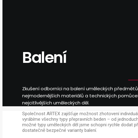
Balení
Zkušení odborníci na balení uměleckých předmětů
nejmodernějších materiálů a technických pomůce
nejcitlivějších uměleckých děl.
Společnost ARTEX zajišťuje možnost zhotovení individuálni
vyrábíme všechny typy přepravních beden – od jednoduchý
možné typy uměleckých děl jsme schopni rychle dodat př
dostatečně bezpečné varianty balení.