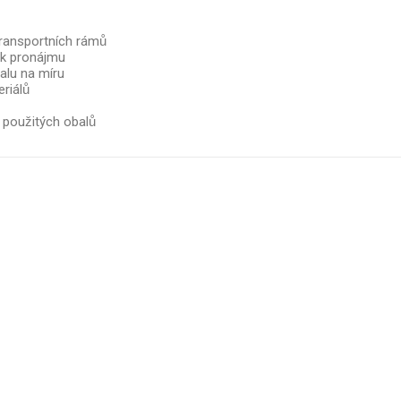
ransportních rámů
 k pronájmu
alu na míru
iálů
 použitých obalů